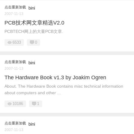
点击重新加载
bini
2007-11-13
PCB技术网文章精选V2.0
PCBTECH网上的大量PCB文章.
6533
0
点击重新加载
bini
2007-11-13
The Hardware Book v1.3 by Joakim Ogren
About. The Hardware Book contains misc technical information
about computers and other ...
10186
1
点击重新加载
bini
2007-11-13