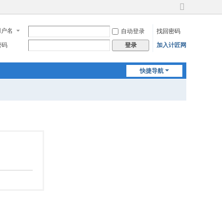
切
换
用户名
自动登录
找回密码
到
宽
密码
加入计匠网
登录
版
快捷导航