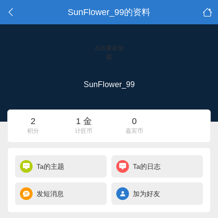
SunFlower_99的资料
点击重新加
载
SunFlower_99
2
1 金
0
积分
计匠币
嘉宾币
Ta的主题
Ta的日志
发短消息
加为好友