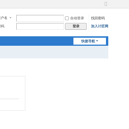
切
换
用户名
自动登录
找回密码
到
宽
密码
加入计匠网
登录
版
快捷导航