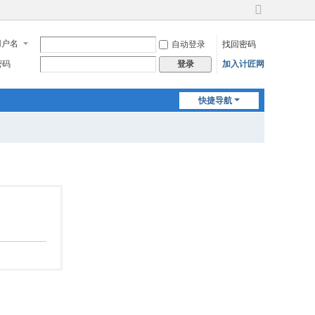
切
换
用户名
自动登录
找回密码
到
宽
密码
加入计匠网
登录
版
快捷导航