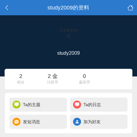
study2009的资料
点击重新加
载
study2009
2
2 金
0
积分
计匠币
嘉宾币
Ta的主题
Ta的日志
发短消息
加为好友