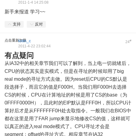
2011-1-4 14:25:08
新手来报道 学习~~
支持
反对
点击重新加载
totin_c
#
24
2011-4-22 23:02:44
有点疑问
从IA32中的相关章节我们可以了解到，当上电一切就绪后，
CPU的状态其实是实模式，但是在寻址的时候却用了big
real mode的寻址方式去做。因为reset后CPU的CS默认是
段选择子，而且它的值是F000H。当我们用F000H去选择
CS的时候，CPU在计算地址的时候是用了CS的base（为
0FFFF0000H），且此时的EIP默认是FFF0H，所以CPU计
算好后才是从FFFFFFF0H处去取指令。一般我们在BIOS中
都在这里是用了FAR jump来显示地修改CS的值，这样就可
以真正的进入real mode模式了。CPU寻址才会是
segment：offset的寻址方式。相应章节在IA32