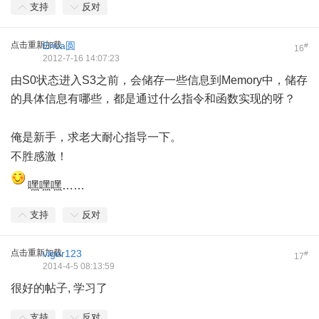
支持
反对
点击重新加载
Erica圆
#
16
2012-7-16 14:07:23
由S0状态进入S3之前，会储存一些信息到Memory中，储存
的具体信息有哪些，都是通过什么指令和函数实现的呀？
%
o8 ?: y0 s4 F( Q( A& @
俺是新手，求老大耐心指导一下。
1 H9 u* n/ J( \" e% ^% a
不胜感激！
6 h( J o( ~2 [
嘿嘿嘿……
支持
反对
点击重新加载
vigor123
#
17
2014-4-5 08:13:59
很好的帖子, 学习了
支持
反对