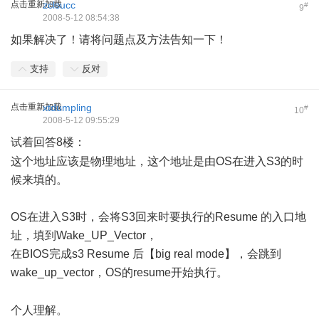
点击重新加载
zclsucc
#
9
2008-5-12 08:54:38
如果解决了！请将问题点及方法告知一下！
支持
反对
点击重新加载
xtdumpling
#
10
2008-5-12 09:55:29
试着回答8楼：
; o+ Q# u/ c6 @! a
这个地址应该是物理地址，这个地址是由OS在进入S3的时
候来填的。
OS在进入S3时，会将S3回来时要执行的Resume 的入口地
址，填到Wake_UP_Vector，
在BIOS完成s3 Resume 后【big real mode】，会跳到
wake_up_vector，OS的resume开始执行。
' u3 `( z/ x8 X' F+ I6 w
个人理解。