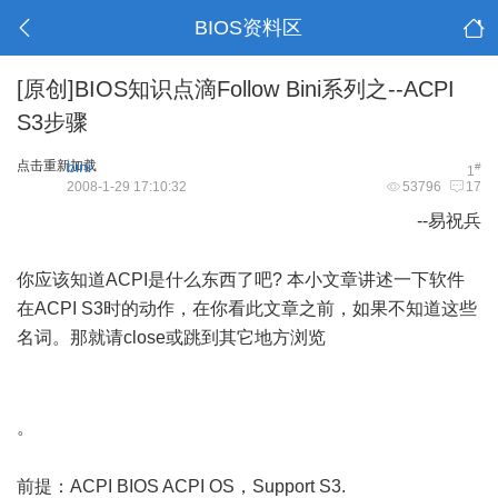
BIOS资料区
[原创]BIOS知识点滴Follow Bini系列之--ACPI
S3步骤
点击重新加载
bini
#
1
2008-1-29 17:10:32
53796
17
--易祝兵
- V+ K0 {- k# |$ L1 |* N
你应该知道ACPI是什么东西了吧? 本小文章讲述一下软件
在ACPI S3时的动作，在你看此文章之前，如果不知道这些
名词。那就请close或跳到其它地方浏览
0 m" c1 @$ O$ z' `7 S9
B6 |
+ {0 |+ C3 S7 Z& g! v/ B! O5 [
。
" w" `' M; n9 s' ~: f2 g
前提：ACPI BIOS ACPI OS，Support S3.