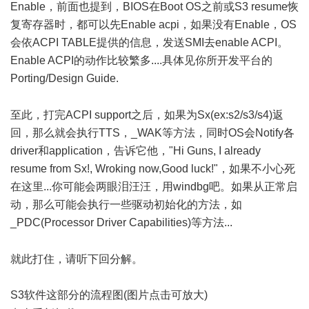
Enable，前面也提到，BIOS在Boot OS之前或S3 resume恢
复寄存器时，都可以先Enable acpi，如果没有Enable，OS
会依ACPI TABLE提供的信息，发送SMI去enable ACPI。
Enable ACPI的动作比较繁多....具体见你所开发平台的
Porting/Design Guide.
0 y+ t! \' `0 o) M @3 S9 T
至此，打完ACPI support之后，如果为Sx(ex:s2/s3/s4)返
回，那么就会执行TTS，_WAK等方法，同时OS会Notify各
driver和application，告诉它他，"Hi Guns, I already
resume from Sx!, Wroking now,Good luck!"，如果不小心死
在这里...你可能会两眼泪汪汪，用windbg吧。如果从正常启
动，那么可能会执行一些驱动初始化的方法，如
_PDC(Processor Driver Capabilities)等方法...
1 s3 z6 u) M8 t1 O
就此打住，请听下回分解。
S3软件这部分的流程图(图片点击可放大)
$ r" L% |' Y/ Q