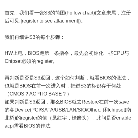
首先，我们看一张S3的简图(Follow chart)(文章未尾，注册
后可见 [register to see attachment])。
' U, N$ A7 X% e! { T6 n4 ~
我们再细讲S3的每个步骤：
HW上电，BIOS跑第一条指令，最先会初始化一些CPU与
Chipset必须的register。
2 L# P% X) F% [7 q8 Y& s. ~
4 j( i: B1 A/ A# ~$ T
再判断是否是S3返回，这个如何判断，就看BIOS的做法，
也就是BIOS在前一次进入时，把进S3的标识存于何处
（CMOS？ACPI IO BASE？）
如果判断是S3返回，那么BIOS就去Restore在前一次save
的各Device(PCI/SATA/USB/LAN/SIO/Other...)和chipset(南
北桥)的register的值（见红字，绿箭头），此间是否enable
acpi需看BIOS的作法.
/ I5 b1 J) @5 A$ e. @