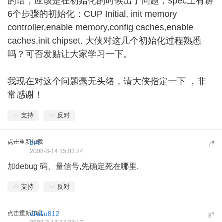
的话，应该是在初始化的时候出了问题，spec上有讲
6个步骤的初始化：CUP Initial, init memory
controller,enable memory,config caches,enable
caches,init chipset. 大侠对这几个初始化过程熟悉
吗？可否发贴让大家学习一下。
( P/ w# a' }1 X* B2 V9 m: r
我现在对这个问题毫无头绪，请大侠指定一下 ，非
常感谢！
支持
反对
点击重新加载
bini
#
7
2008-3-14 15:03:24
加debug 码、量信号,先确定死在哪里.
支持
反对
点击重新加载
ellaliu812
#
8