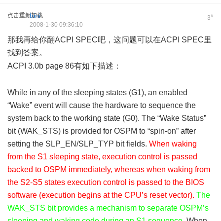
点击重新加载
bini
#
3
2008-1-30 09:36:10
那我再给你翻ACPI SPEC吧，这问题可以在ACPI SPEC里
找到答案。
% \0 `# x% |3 E. V' N
ACPI 3.0b page 86有如下描述：
0 i' \- k- @" n
0 B# `$ h5 e' y4 k+ y0 j! Y7 w" @* C
While in any of the sleeping states (G1), an enabled
“Wake” event will cause the hardware to sequence the
system back to the working state (G0). The “Wake Status”
bit (WAK_STS) is provided for OSPM to “spin-on” after
setting the SLP_EN/SLP_TYP bit fields.
When waking
from the S1 sleeping state, execution control is passed
backed to OSPM immediately, whereas when waking from
the S2-S5 states execution control is passed to the BIOS
software (execution begins at the CPU’s reset vector).
The
WAK_STS bit provides a mechanism to separate OSPM’s
sleeping and waking code during an S1 sequence
. When