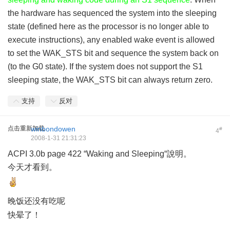
the hardware has sequenced the system into the sleeping
state (defined here as the processor is no longer able to
execute instructions), any enabled wake event is allowed
to set the WAK_STS bit and sequence the system back on
(to the G0 state). If the system does not support the S1
sleeping state, the WAK_STS bit can always return zero.
支持
反对
点击重新加载
winbondowen
#
4
2008-1-31 21:31:23
ACPI 3.0b page 422 “Waking and Sleeping“說明。
今天才看到。
晚饭还没有吃呢
1 {- b p/ d! D: s3 v4 y6 D
快晕了！