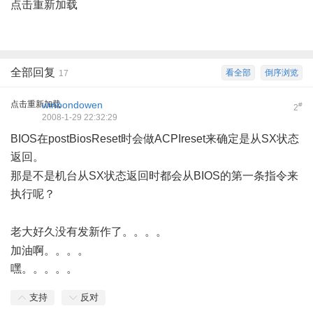
点击重新加载
全部回复
看全部
倒序浏览
17
点击重新加载
winbondowen
#
2
2008-1-29 22:32:29
BIOS在postBiosReset时会做ACPIreset来确定是从SX状态
返回。
0 r, ^6 \ Z c. t
那是不是机台从SX状态返回时都会从BIOS的第一条指令来
执行呢？
) M7 J3 A) P1 p4 j8 r2 V/ L* J4 z. s
& |6 b! R" k9 n! F6 g
老大好久没有发新作了。。。。
, v% g& R3 l* h3 _
加油啊。。。。
嘿。。。。。
支持
反对