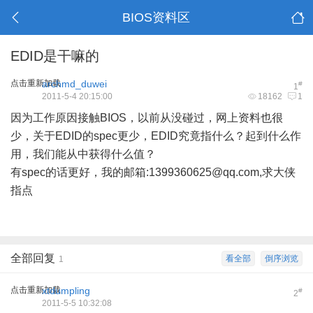
BIOS资料区
EDID是干嘛的
点击重新加载
archmd_duwei
#
1
2011-5-4 20:15:00
18162
1
因为工作原因接触BIOS，以前从没碰过，网上资料也很
少，关于EDID的spec更少，EDID究竟指什么？起到什么作
用，我们能从中获得什么值？
有spec的话更好，我的邮箱:1399360625@qq.com,求大侠
指点
全部回复
看全部
倒序浏览
1
点击重新加载
xtdumpling
#
2
2011-5-5 10:32:08