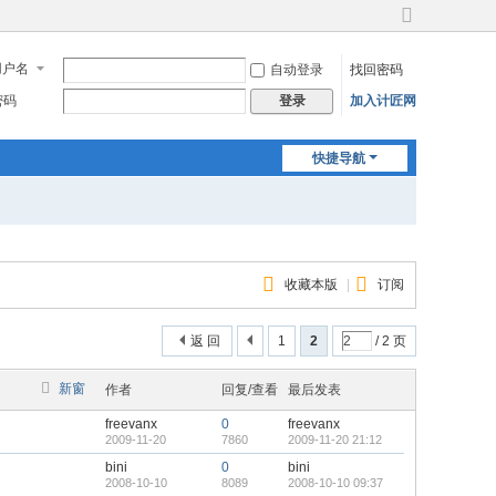
切
换
用户名
自动登录
找回密码
到
宽
密码
加入计匠网
登录
版
快捷导航
收藏本版
|
订阅
返 回
1
2
/ 2 页
新窗
作者
回复/查看
最后发表
freevanx
0
freevanx
2009-11-20
7860
2009-11-20 21:12
bini
0
bini
2008-10-10
8089
2008-10-10 09:37