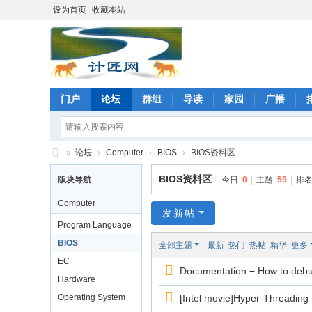
设为首页
收藏本站
门户
论坛
群组
导读
家园
广播
»
论坛
›
Computer
›
BIOS
›
BIOS资料区
计
BIOS资料区
版块导航
今日:
0
|
主题:
59
|
排名
匠
Computer
网
发新帖
Program Language
论
BIOS
全部主题
最新
热门
热帖
精华
更多
坛
EC
Documentation − How to deb
Hardware
Operating System
[Intel movie]Hyper-Threading