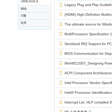
Utility tools &
Legacy Plug and Play Guidelin
Development Test &
网络
Evaluation
(HDMI) High-Definition Multime
IT圈
站务
The ultimate source for Win
MultiProcessor Specification 1
Serialized IRQ Support for P
BIOS Communication for Displ
WinHEC2007_Designing Power
ACPI Component Architecture
Intel Processor Vendor-Specifi
Intel® Processor Identificatio
Interrupt List .HLP compiled 